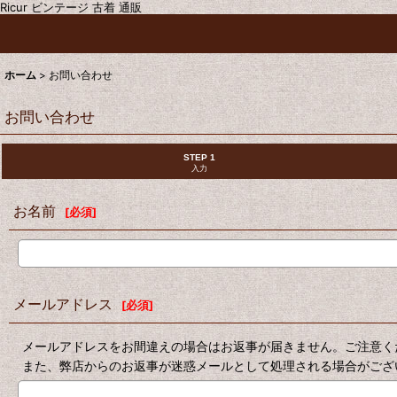
Ricur ビンテージ 古着 通販
ホーム
>
お問い合わせ
お問い合わせ
STEP 1
入力
お名前
[
必須
]
メールアドレス
[
必須
]
メールアドレスをお間違えの場合はお返事が届きません。ご注意く
また、弊店からのお返事が迷惑メールとして処理される場合がござ