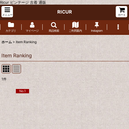
Ricur ビンテージ 古着 通販
RICUR
メニュー
カート
カテゴリ
マイページ
商品検索
ご利用案内
Instagram
ホーム
>
Item Ranking
Item Ranking
1
件
No.1