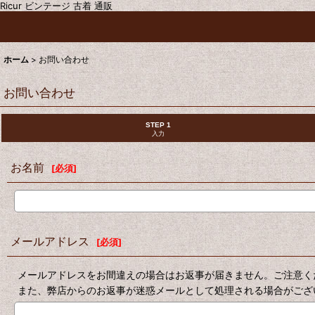
Ricur ビンテージ 古着 通販
ホーム
>
お問い合わせ
お問い合わせ
STEP 1
入力
お名前
[
必須
]
メールアドレス
[
必須
]
メールアドレスをお間違えの場合はお返事が届きません。ご注意く
また、弊店からのお返事が迷惑メールとして処理される場合がござ