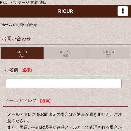
Ricur ビンテージ 古着 通販
RICUR
ホーム
>
お問い合わせ
お問い合わせ
STEP 1
STEP 2
STEP 3
入力
確認
完了
お名前
[
必須
]
メールアドレス
[
必須
]
メールアドレスをお間違えの場合はお返事が届きません。ご注
意ください。
また、弊店からのお返事が迷惑メールとして処理される場合が