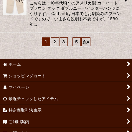
こちらは、10年代頃〜のアメリカ製 カーハート
ブラウン ダック ダブルニー ペインターパンツに
なります。 Carharttは日本でもお馴染みのブラン
ドですので、いまさら説明も不要ですが、1889
年…
1
2
3
...
5
次
»
ホーム
ショッピングカート
マイページ
最近チェックしたアイテム
特定商取引法表示
ご利用案内