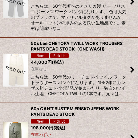
こちらは、60年代頃〜のアメリカ製 リー フリス
コ ジーンズ ワーク パンツになります。 色は人気
のブラックで、マテリアルタグがありませんが、
オールコットンの厚みのある良い生地感です。素
材は間違いな…
50s Lee CHETOPA TWILL WORK TROUSERS
PANTS DEAD STOCK（ONE WASH)
44,000
円
(税込)
在庫なし
こちらは、50年代のリー チェトパ ツイル ワーク
トラウザーズ パンツになります。 1952年にカン
ザス州チェトパで開発が始まったリー独自のツイ
ル生地、CHETOPA TWILLの1本です。元々は…
60s CAN'T BUST'EM FRISKO JEENS WORK
PANTS DEAD STOCK
198,000
円
(税込)
在庫わずか