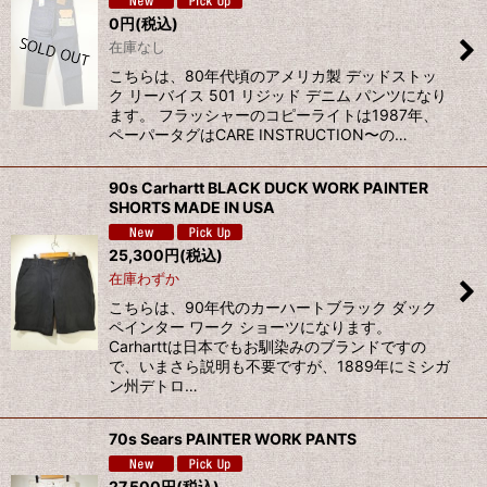
0
円
(税込)
在庫なし
こちらは、80年代頃のアメリカ製 デッドストッ
ク リーバイス 501 リジッド デニム パンツになり
ます。 フラッシャーのコピーライトは1987年、
ペーパータグはCARE INSTRUCTION〜の…
90s Carhartt BLACK DUCK WORK PAINTER
SHORTS MADE IN USA
25,300
円
(税込)
在庫わずか
こちらは、90年代のカーハートブラック ダック
ペインター ワーク ショーツになります。
Carharttは日本でもお馴染みのブランドですの
で、いまさら説明も不要ですが、1889年にミシガ
ン州デトロ…
70s Sears PAINTER WORK PANTS
27,500
円
(税込)