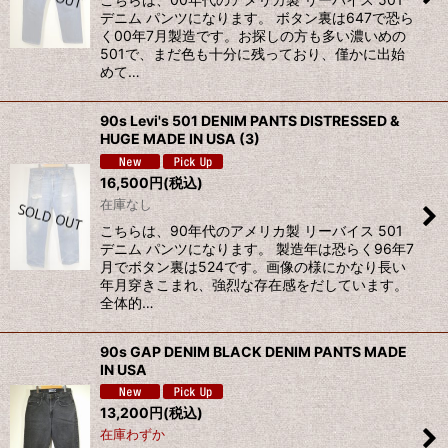
デニム パンツになります。 ボタン裏は647で恐ら
く00年7月製造です。お探しの方も多い濃いめの
501で、まだ色も十分に残っており、僅かに出始
めて…
90s Levi's 501 DENIM PANTS DISTRESSED &
HUGE MADE IN USA (3)
16,500
円
(税込)
在庫なし
こちらは、90年代のアメリカ製 リーバイス 501
デニム パンツになります。 製造年は恐らく96年7
月でボタン裏は524です。画像の様にかなり長い
年月穿きこまれ、強烈な存在感をだしています。
全体的…
90s GAP DENIM BLACK DENIM PANTS MADE
IN USA
13,200
円
(税込)
在庫わずか