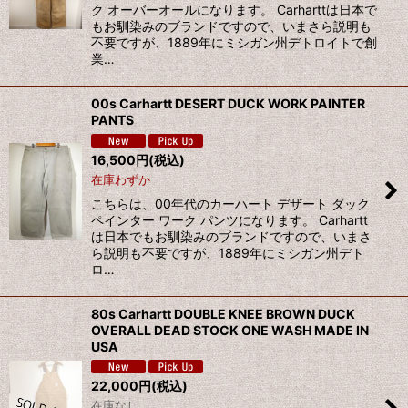
ク オーバーオールになります。 Carharttは日本で
もお馴染みのブランドですので、いまさら説明も
不要ですが、1889年にミシガン州デトロイトで創
業…
00s Carhartt DESERT DUCK WORK PAINTER
PANTS
16,500
円
(税込)
在庫わずか
こちらは、00年代のカーハート デザート ダック
ペインター ワーク パンツになります。 Carhartt
は日本でもお馴染みのブランドですので、いまさ
ら説明も不要ですが、1889年にミシガン州デト
ロ…
80s Carhartt DOUBLE KNEE BROWN DUCK
OVERALL DEAD STOCK ONE WASH MADE IN
USA
22,000
円
(税込)
在庫なし