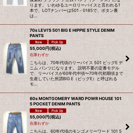
ります。 いわゆるユーロリーバイスと言われる1
本で、LOTナンバーは501－0185で、ボタン裏
は…
70s LEVI'S 501 BIG E HIPPIE STYLE DENIM
PANTS
55,000
円
(税込)
在庫わずか
こちらは、70年代頃のリーバイス 501 ビッグE デ
ニム パンツになります。 説明不要の定番モデル
で、リーバイスが60年代中頃〜70年代初期頃まで
生産していた所謂BIG E（ビッグE）と呼ばれる
モ…
60s MONTGOMERY WARD POWR HOUSE 101
5 POCKET DENIM PANTS
55,000
円
(税込)
在庫わずか
こちらは、60年代頃のモンゴメリーワード 101 5