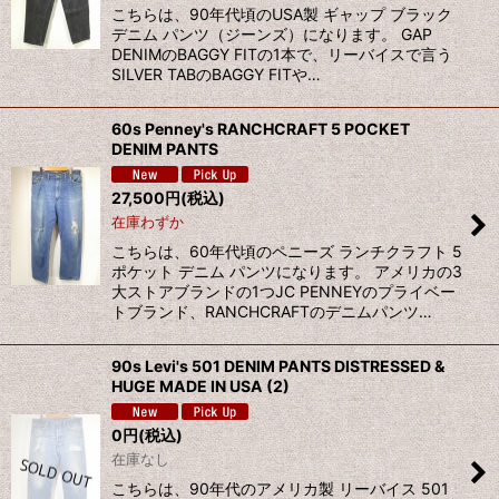
こちらは、90年代頃のUSA製 ギャップ ブラック
デニム パンツ（ジーンズ）になります。 GAP
DENIMのBAGGY FITの1本で、リーバイスで言う
SILVER TABのBAGGY FITや…
60s Penney's RANCHCRAFT 5 POCKET
DENIM PANTS
27,500
円
(税込)
在庫わずか
こちらは、60年代頃のペニーズ ランチクラフト 5
ポケット デニム パンツになります。 アメリカの3
大ストアブランドの1つJC PENNEYのプライベー
トブランド、RANCHCRAFTのデニムパンツ…
90s Levi's 501 DENIM PANTS DISTRESSED &
HUGE MADE IN USA (2)
0
円
(税込)
在庫なし
こちらは、90年代のアメリカ製 リーバイス 501