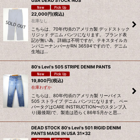
USA DEAD STOCK NOS
22,000
円
(税込)
在庫なし
こちらは、70年代頃のアメリカ製 デッドストック
リジッド デニム パンツになります。 ブランド表
記が無い為、詳細は不明ですが、テキスタイルカ
ンパニーナンバーがRN 36594ですので、デニム
生地は…
80's Levi's 505 STRIPE DENIM PANTS
19,800
円
(税込)
在庫わずか
こちらは、80年代頃のアメリカ製 リーバイス
505 ストライプ デニム パンツになります。 ペー
パータグはCARE INSTRUCTION〜のスタンプ入
り(最後期)で、製造は恐らく86年5月かと思…
DEAD STOCK 80's Levi's 501 RIGID DENIM
PANTS MADE IN USA 31×32