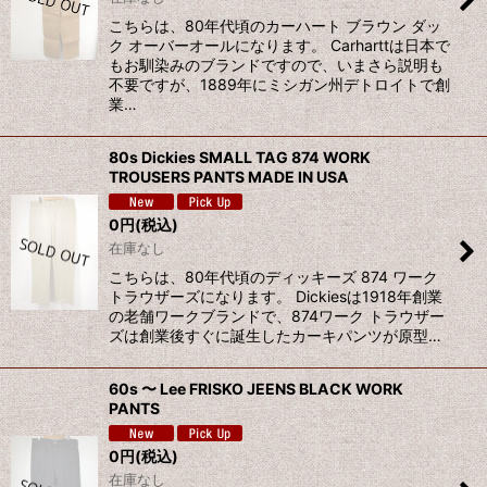
こちらは、80年代頃のカーハート ブラウン ダッ
ク オーバーオールになります。 Carharttは日本で
もお馴染みのブランドですので、いまさら説明も
不要ですが、1889年にミシガン州デトロイトで創
業…
80s Dickies SMALL TAG 874 WORK
TROUSERS PANTS MADE IN USA
0
円
(税込)
在庫なし
こちらは、80年代頃のディッキーズ 874 ワーク
トラウザーズになります。 Dickiesは1918年創業
の老舗ワークブランドで、874ワーク トラウザー
ズは創業後すぐに誕生したカーキパンツが原型…
60s 〜 Lee FRISKO JEENS BLACK WORK
PANTS
0
円
(税込)
在庫なし