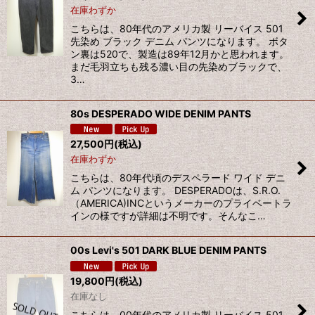
在庫わずか
絞り込む
こちらは、80年代のアメリカ製 リーバイス 501
先染め ブラック デニム パンツになります。 ボタ
ン裏は520で、製造は89年12月かと思われます。
まだ毛羽立ちも残る濃い目の先染めブラックで、
3…
80s DESPERADO WIDE DENIM PANTS
27,500
円
(税込)
在庫わずか
こちらは、80年代頃のデスペラード ワイド デニ
ム パンツになります。 DESPERADOは、S.R.O.
（AMERICA)INCというメーカーのプライベートラ
インの様ですが詳細は不明です。そんなこ…
00s Levi's 501 DARK BLUE DENIM PANTS
19,800
円
(税込)
在庫なし
こちらは、00年代のアメリカ製 リーバイス 501