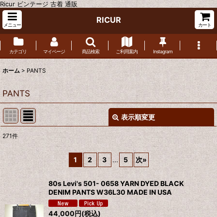
Ricur ビンテージ 古着 通販
RICUR
メニュー
カート
カテゴリ
マイページ
商品検索
ご利用案内
Instagram
ホーム
>
PANTS
PANTS
表示順変更
閉じる
271
件
サブカテゴリ
:
1
2
3
...
5
次
»
表示数
:
80s Levi's 501- 0658 YARN DYED BLACK
DENIM PANTS W36L30 MADE IN USA
並び順
:
44,000
円
(税込)