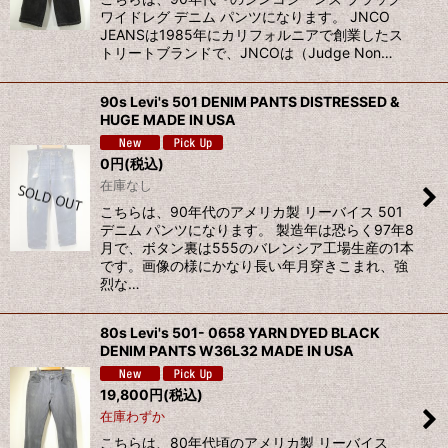
ワイドレグ デニム パンツになります。 JNCO
JEANSは1985年にカリフォルニアで創業したス
トリートブランドで、JNCOは（Judge Non…
90s Levi's 501 DENIM PANTS DISTRESSED &
HUGE MADE IN USA
0
円
(税込)
在庫なし
こちらは、90年代のアメリカ製 リーバイス 501
デニム パンツになります。 製造年は恐らく97年8
月で、ボタン裏は555のバレンシア工場生産の1本
です。画像の様にかなり長い年月穿きこまれ、強
烈な…
80s Levi's 501- 0658 YARN DYED BLACK
DENIM PANTS W36L32 MADE IN USA
19,800
円
(税込)
在庫わずか
こちらは、80年代頃のアメリカ製 リーバイス