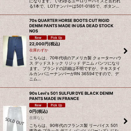
になります。 いわゆるユーロリーバイスと言われ
る1本で、LOTナンバーは501-0185で、ボタン…
70s QUARTER HORSE BOOTS CUT RIGID
DENIM PANTS MADE IN USA DEAD STOCK
NOS
22,000
円
(税込)
在庫わずか
こちらは、70年代頃のアメリカ製 クォーターハウ
ス デッドストック リジッド デニム パンツになり
ます。 ブランドの詳細は不明ですが、テキスタイ
ルカンパニーナンバーがRN 36594ですので、デ
ニム…
90s Levi's 501 SULFUR DYE BLACK DENIM
PANTS MADE IN FRANCE
0
円
(税込)
在庫なし
こちらは、90年代のフランス製 リーバイス 501
後染め ブラック デニム パンツ（ジーンズ）にな