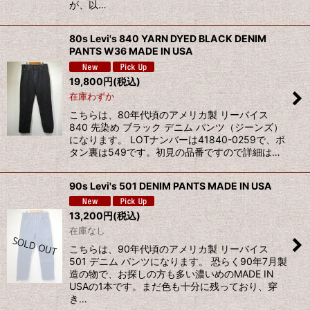
が、以…
80s Levi's 840 YARN DYED BLACK DENIM
PANTS W36 MADE IN USA
19,800
円
(税込)
在庫わずか
こちらは、80年代頃のアメリカ製 リーバイス
840 先染め ブラック デニム パンツ（ジーンズ）
になります。 LOTナンバーは41840-0259で、ボ
タン裏は549です。初見の品番ですので詳細は…
90s Levi's 501 DENIM PANTS MADE IN USA
13,200
円
(税込)
在庫なし
こちらは、90年代頃のアメリカ製 リーバイス
501 デニム パンツになります。 恐らく90年7月製
造の物で、お探しの方も多い濃いめのMADE IN
USAの1本です。まだ色も十分に残っており、穿
き…