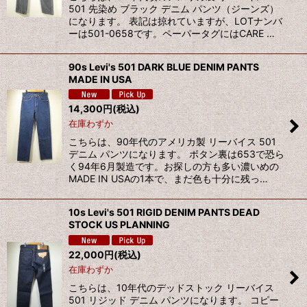
501 先染め ブラック デニム パンツ（ジーンズ）
になります。 表記は掠れていますが、LOTナンバ
ーは501-0658です。ペーパータグにはCARE …
90s Levi's 501 DARK BLUE DENIM PANTS
MADE IN USA
14,300
円
(税込)
在庫わずか
こちらは、90年代のアメリカ製 リーバイス 501
デニム パンツになります。 ボタン裏は653で恐ら
く94年6月製造です。お探しの方も多い濃いめの
MADE IN USAの1本で、まだ色も十分に残っ…
10s Levi's 501 RIGID DENIM PANTS DEAD
STOCK US PLANNING
22,000
円
(税込)
在庫わずか
こちらは、10年代のデッドストック リーバイス
501 リジッド デニム パンツになります。 コピー