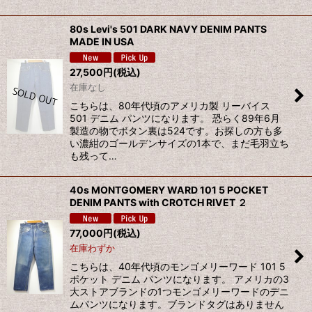
80s Levi's 501 DARK NAVY DENIM PANTS
MADE IN USA
27,500
円
(税込)
在庫なし
こちらは、80年代頃のアメリカ製 リーバイス
501 デニム パンツになります。 恐らく89年6月
製造の物でボタン裏は524です。お探しの方も多
い濃紺のゴールデンサイズの1本で、まだ毛羽立ち
も残って…
40s MONTGOMERY WARD 101 5 POCKET
DENIM PANTS with CROTCH RIVET ２
77,000
円
(税込)
在庫わずか
こちらは、40年代頃のモンゴメリーワード 101 5
ポケット デニム パンツになります。 アメリカの3
大ストアブランドの1つモンゴメリーワードのデニ
ムパンツになります。ブランドタグはありません