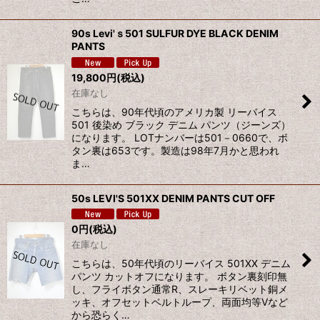
90s Levi'ｓ501 SULFUR DYE BLACK DENIM
PANTS
19,800
円
(税込)
在庫なし
こちらは、90年代頃のアメリカ製 リーバイス
501 後染め ブラック デニム パンツ（ジーンズ）
になります。 LOTナンバーは501－0660で、ボ
タン裏は653です。製造は98年7月かと思われ
ま…
50s LEVI'S 501XX DENIM PANTS CUT OFF
0
円
(税込)
在庫なし
こちらは、50年代頃のリーバイス 501XX デニム
パンツ カットオフになります。 ボタン裏刻印無
し、フライボタン通常R、スレーキリベット銅メ
ッキ、オフセットベルトループ、両面均等Vなど
から恐らく…