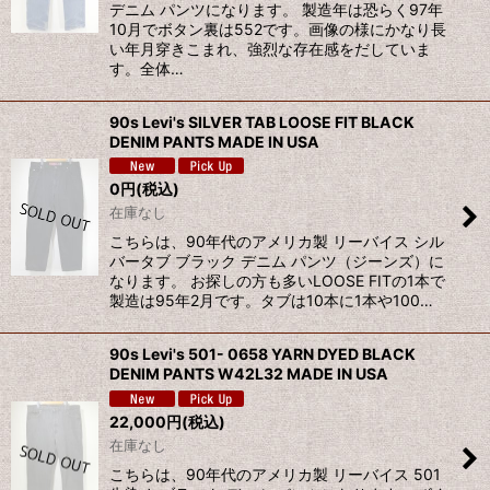
デニム パンツになります。 製造年は恐らく97年
10月でボタン裏は552です。画像の様にかなり長
い年月穿きこまれ、強烈な存在感をだしていま
す。全体…
90s Levi's SILVER TAB LOOSE FIT BLACK
DENIM PANTS MADE IN USA
0
円
(税込)
在庫なし
こちらは、90年代のアメリカ製 リーバイス シル
バータブ ブラック デニム パンツ（ジーンズ）に
なります。 お探しの方も多いLOOSE FITの1本で
製造は95年2月です。タブは10本に1本や100…
90s Levi's 501- 0658 YARN DYED BLACK
DENIM PANTS W42L32 MADE IN USA
22,000
円
(税込)
在庫なし
こちらは、90年代のアメリカ製 リーバイス 501