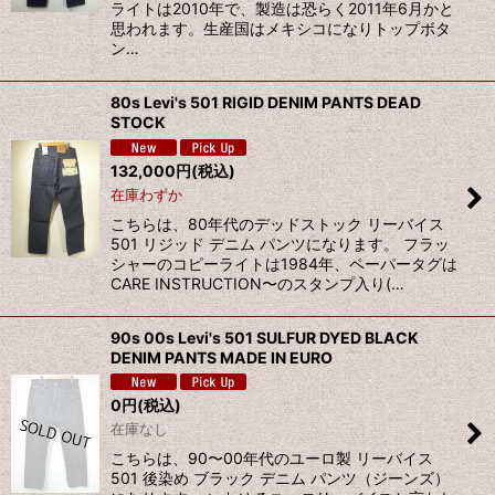
ライトは2010年で、製造は恐らく2011年6月かと
思われます。生産国はメキシコになりトップボタ
ン…
80s Levi's 501 RIGID DENIM PANTS DEAD
STOCK
132,000
円
(税込)
在庫わずか
こちらは、80年代のデッドストック リーバイス
501 リジッド デニム パンツになります。 フラッ
シャーのコピーライトは1984年、ペーパータグは
CARE INSTRUCTION〜のスタンプ入り(…
90s 00s Levi's 501 SULFUR DYED BLACK
DENIM PANTS MADE IN EURO
0
円
(税込)
在庫なし
こちらは、90〜00年代のユーロ製 リーバイス
501 後染め ブラック デニム パンツ（ジーンズ）