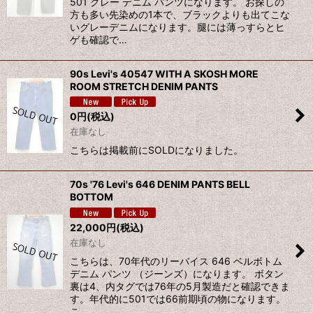
501 グレー デニム パンツになります。 お探しの
方も多い先染めの1本で、ブラックよりも出てこな
いグレーデニムになります。腿には薄っすらとヒ
ゲも確認で…
90s Levi's 40547 WITH A SKOSH MORE
ROOM STRETCH DENIM PANTS
0
円
(税込)
在庫なし
こちらは掲載前にSOLDになりました。
70s '76 Levi's 646 DENIM PANTS BELL
BOTTOM
22,000
円
(税込)
在庫なし
こちらは、70年代のリーバイス 646 ベルボトム
デニム パンツ （ジーンズ）になります。 ボタン
裏は4、内タグでは76年の5月製造だと確認できま
す。年代的に501では66前期頃の物になります。
こ…