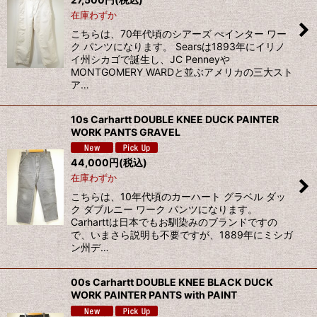
在庫わずか
こちらは、70年代頃のシアーズ ぺインター ワー
ク パンツになります。 Searsは1893年にイリノ
イ州シカゴで誕生し、JC Penneyや
MONTGOMERY WARDと並ぶアメリカの三大スト
ア…
10s Carhartt DOUBLE KNEE DUCK PAINTER
WORK PANTS GRAVEL
44,000
円
(税込)
在庫わずか
こちらは、10年代頃のカーハート グラベル ダッ
ク ダブルニー ワーク パンツになります。
Carharttは日本でもお馴染みのブランドですの
で、いまさら説明も不要ですが、1889年にミシガ
ン州デ…
00s Carhartt DOUBLE KNEE BLACK DUCK
WORK PAINTER PANTS with PAINT