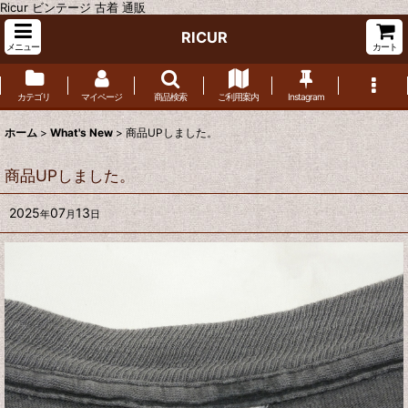
Ricur ビンテージ 古着 通販
RICUR
メニュー
カート
カテゴリ
マイページ
商品検索
ご利用案内
Instagram
ホーム
>
What's New
>
商品UPしました。
商品UPしました。
2025
07
13
年
月
日