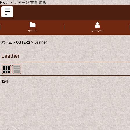
Ricur ビンテージ 古着 通販
メニュー
カテゴリ
マイページ
ホーム
>
OUTERS
>
Leather
Leather
12
件
表示数
:
並び順
: