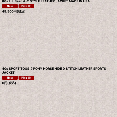
80s L.L.Bean A-2 STYLE LEATHER JACKET MADE IN USA
49,500
円
(税込)
40s SPORT TOGS ？PONY HORSE HIDE D STITCH LEATHER SPORTS
JACKET
0
円
(税込)