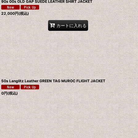
90s 00s OLD GAP SUEDE LEATHER SHIRT JACKET
22,000
円
(税込)
カートに入れる
50s Langlitz Leather GREEN TAG MUROC FLIGHT JACKET
0
円
(税込)