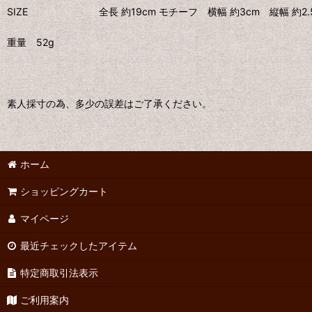
SIZE 全長 約19cm モチーフ 横幅 約3cm 縦幅 約2.
重量 52g
素人採寸の為、多少の誤差はご了承ください。
ホーム
ショッピングカート
マイページ
最近チェックしたアイテム
特定商取引法表示
ご利用案内