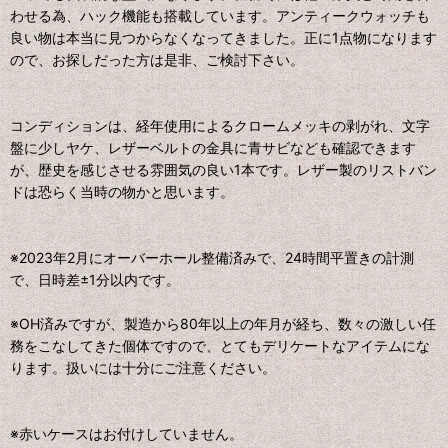
わせる為、ハック機能も搭載しています。アンティークウォッチも
良い物は本当に見つからなくなってきました。正に1点物になります
ので、お探しだった方は是非、ご検討下さい。
コンディションは、経年使用によるクロームメッキの剥がれ、文字
盤に少しヤケ、レザーベルトの金具に青サビなども確認できます
が、歴史を感じさせる雰囲気の良い1本です。レザー製のリストバン
ドは恐らく当時の物かと思います。
※2023年2月にオーバーホール整備済みで、24時間平置きの計測
で、日時差±1分以内です。
※OH済みですが、製造から80年以上の年月が経ち、数々の激しい任
務をこなしてきた個体ですので、とてもデリケートなアイテムにな
ります。扱いには十分にご注意ください。
※赤いケースはお付けしていません。