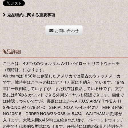
返品特約に関する重要事項
お問い合わせ
商品詳細
こちらは、40年代のウォルサム A-11 パイロット リストウォッチ
（腕時計）になります。
Walthamは1850年に創業したアメリカでは最古のウォッチメーカー
です。戦時中はこちらの様にアメリカ軍にも納入しています。1949
年に一度倒産していますが、また現在は復活している様です。文字
盤には60秒をカウントできる外周ダイヤルも確認できます。画像で
は確認しづらいですが、裏蓋には上からA.F.U.S.ARMY TYPE A-11
SPEC.NO.94-27834-C SERIAL.NO.A.F.-45-44217 MFR'S PART
NO.10616 ORDER NO.W33-038ac-8424 WALTHAM の刻印が
入ります。大戦末期の45年に支給された物で、パイロットウォッチ
の中でも代表的な型式になります。任務時には他の隊員と時刻を合