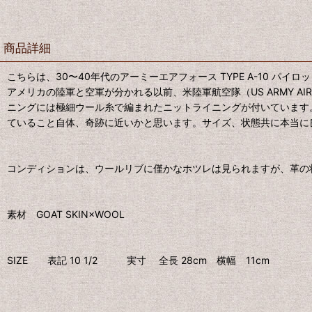
商品詳細
こちらは、30〜40年代のアーミーエアフォース TYPE A-10 パイ
アメリカの陸軍と空軍が分かれる以前、米陸軍航空隊（US ARMY A
ニングには極細ウール糸で編まれたニットライニングが付いています
ていること自体、奇跡に近いかと思います。サイズ、状態共に本当に
コンディションは、ウールリブに僅かなホツレは見られますが、革の
素材 GOAT SKIN×WOOL
SIZE 表記 10 1/2 実寸 全長 28cm 横幅 11cm