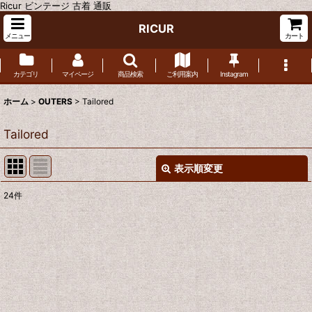
Ricur ビンテージ 古着 通販
RICUR
メニュー
カート
カテゴリ
マイページ
商品検索
ご利用案内
Instagram
ホーム
>
OUTERS
>
Tailored
Tailored
表示順変更
閉じる
24
件
表示数
:
並び順
:
絞り込む