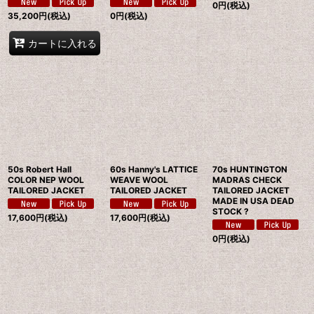
0
円
(税込)
35,200
円
(税込)
0
円
(税込)
カートに入れる
50s Robert Hall
60s Hanny's LATTICE
70s HUNTINGTON
COLOR NEP WOOL
WEAVE WOOL
MADRAS CHECK
TAILORED JACKET
TAILORED JACKET
TAILORED JACKET
MADE IN USA DEAD
STOCK ?
17,600
円
(税込)
17,600
円
(税込)
0
円
(税込)