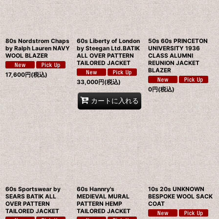
80s Nordstrom Chaps
60s Liberty of London
50s 60s PRINCETON
by Ralph Lauren NAVY
by Steegan Ltd.BATIK
UNIVERSITY 1936
WOOL BLAZER
ALL OVER PATTERN
CLASS ALUMNI
TAILORED JACKET
REUNION JACKET
BLAZER
17,600
円
(税込)
33,000
円
(税込)
0
円
(税込)
カートに入れる
60s Sportswear by
60s Hannry's
10s 20s UNKNOWN
SEARS BATIK ALL
MEDIEVAL MURAL
BESPOKE WOOL SACK
OVER PATTERN
PATTERN HEMP
COAT
TAILORED JACKET
TAILORED JACKET