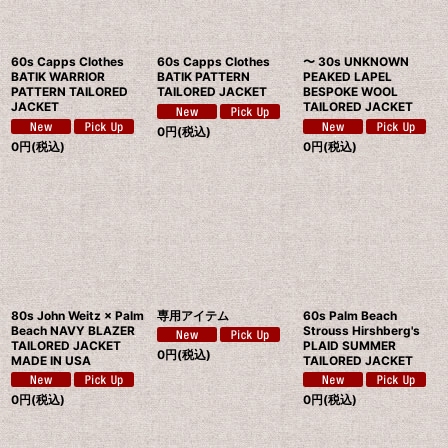
60s Capps Clothes
60s Capps Clothes
〜 30s UNKNOWN
BATIK WARRIOR
BATIK PATTERN
PEAKED LAPEL
PATTERN TAILORED
TAILORED JACKET
BESPOKE WOOL
JACKET
TAILORED JACKET
0
円
(税込)
0
円
(税込)
0
円
(税込)
80s John Weitz × Palm
専用アイテム
60s Palm Beach
Beach NAVY BLAZER
Strouss Hirshberg's
TAILORED JACKET
PLAID SUMMER
0
円
(税込)
MADE IN USA
TAILORED JACKET
0
円
(税込)
0
円
(税込)