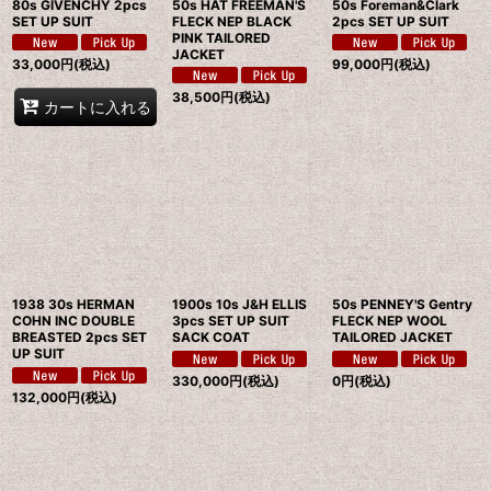
80s GIVENCHY 2pcs
50s HAT FREEMAN'S
50s Foreman&Clark
SET UP SUIT
FLECK NEP BLACK
2pcs SET UP SUIT
PINK TAILORED
JACKET
33,000
円
(税込)
99,000
円
(税込)
38,500
円
(税込)
カートに入れる
1938 30s HERMAN
1900s 10s J&H ELLIS
50s PENNEY'S Gentry
COHN INC DOUBLE
3pcs SET UP SUIT
FLECK NEP WOOL
BREASTED 2pcs SET
SACK COAT
TAILORED JACKET
UP SUIT
330,000
円
(税込)
0
円
(税込)
132,000
円
(税込)